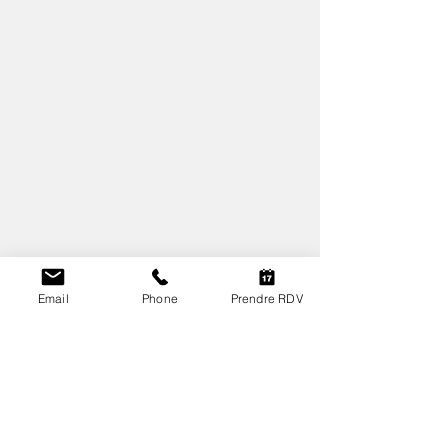
Email
Phone
Prendre RDV
Pour partager, inviter vos amis et collaborateurs
en télétravail !